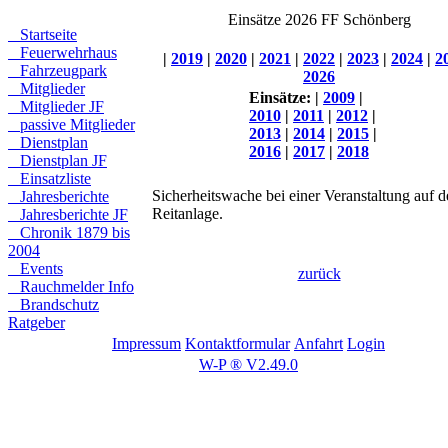
Einsätze 2026 FF Schönberg
Startseite
Feuerwehrhaus
|
2019
|
2020
|
2021
|
2022
|
2023
|
2024
|
2
Fahrzeugpark
2026
Mitglieder
Einsätze:
|
2009
|
Mitglieder JF
2010
|
2011
|
2012
|
passive Mitglieder
2013
|
2014
|
2015
|
Dienstplan
2016
|
2017
|
2018
Dienstplan JF
Einsatzliste
Sicherheitswache bei einer Veranstaltung auf d
Jahresberichte
Reitanlage.
Jahresberichte JF
Chronik 1879 bis
2004
Events
zurück
Rauchmelder Info
Brandschutz
Ratgeber
Impressum
Kontaktformular
Anfahrt
Login
W-P ® V2.49.0