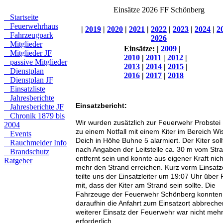
Einsätze 2026 FF Schönberg
Startseite
Feuerwehrhaus
|
2019
|
2020
|
2021
|
2022
|
2023
|
2024
|
2
Fahrzeugpark
2026
Mitglieder
Einsätze:
|
2009
|
Mitglieder JF
2010
|
2011
|
2012
|
passive Mitglieder
2013
|
2014
|
2015
|
Dienstplan
2016
|
2017
|
2018
Dienstplan JF
Einsatzliste
Jahresberichte
Einsatzbericht:
Jahresberichte JF
Chronik 1879 bis
Wir wurden zusätzlich zur Feuerwehr Probstei
2004
zu einem Notfall mit einem Kiter im Bereich Wi
Events
Deich in Höhe Buhne 5 alarmiert. Der Kiter soll
Rauchmelder Info
nach Angaben der Leitstelle ca. 30 m vom Str
Brandschutz
entfernt sein und konnte aus eigener Kraft nich
Ratgeber
mehr den Strand erreichen. Kurz vorm Einsatz
teilte uns der Einsatzleiter um 19:07 Uhr über
mit, dass der Kiter am Strand sein sollte. Die
Fahrzeuge der Feuerwehr Schönberg konnten
daraufhin die Anfahrt zum Einsatzort abbreche
weiterer Einsatz der Feuerwehr war nicht meh
erforderlich.