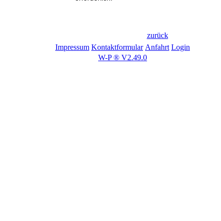
zurück
Impressum
Kontaktformular
Anfahrt
Login
W-P ® V2.49.0