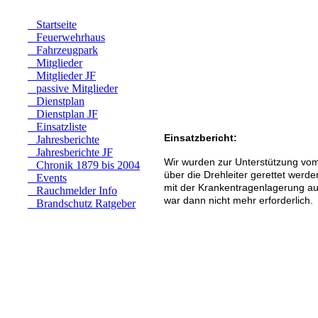
Startseite
Feuerwehrhaus
Fahrzeugpark
Mitglieder
Mitglieder JF
passive Mitglieder
Dienstplan
Dienstplan JF
Einsatzliste
Einsatzbericht:
Jahresberichte
Jahresberichte JF
Wir wurden zur Unterstützung vom 
Chronik 1879 bis 2004
über die Drehleiter gerettet werd
Events
mit der Krankentragenlagerung au
Rauchmelder Info
war dann nicht mehr erforderlich.
Brandschutz Ratgeber