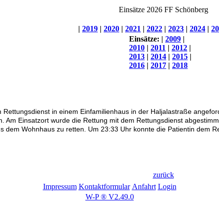
Einsätze 2026 FF Schönberg
|
2019
|
2020
|
2021
|
2022
|
2023
|
2024
|
20
Einsätze:
|
2009
|
2010
|
2011
|
2012
|
2013
|
2014
|
2015
|
2016
|
2017
|
2018
Rettungsdienst in einem Einfamilienhaus in der Haljalastraße angefor
en. Am Einsatzort wurde die Rettung mit dem Rettungsdienst abgestimmt.
s dem Wohnhaus zu retten. Um 23:33 Uhr konnte die Patientin dem Re
zurück
Impressum
Kontaktformular
Anfahrt
Login
W-P ® V2.49.0