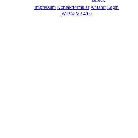
Impressum
Kontaktformular
Anfahrt
Login
W-P ® V2.49.0