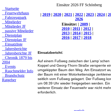
Einsätze 2026 FF Schönberg
Startseite
Feuerwehrhaus
|
2019
|
2020
|
2021
|
2022
|
2023
|
2024
|
2
Fahrzeugpark
2026
Mitglieder
Einsätze:
|
2009
|
Mitglieder JF
2010
|
2011
|
2012
|
passive Mitglieder
2013
|
2014
|
2015
|
Dienstplan
2016
|
2017
|
2018
Dienstplan JF
Einsatzliste
Jahresberichte
Einsatzbericht:
Jahresberichte JF
Chronik 1879 bis
Auf einem Fußweg zwischen der Lamp´schen
2004
Koppel und Georg-Thorn-Straße versperrte ei
Events
umgekippter Baum den Weg. Am Einsatzort w
Rauchmelder Info
der Baum mit einer Motorkettensäge zerkleine
Brandschutz
seitlich vom Fußweg gelagert. Der Fußweg ko
Ratgeber
um 08:39 Uhr wieder freigegeben werden. Ein
weiterer Einsatz der Feuerwehr war nicht meh
erforderlich.
zurück