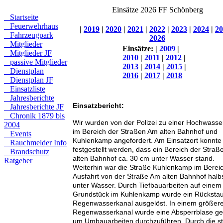
Einsätze 2026 FF Schönberg
Startseite
Feuerwehrhaus
|
2019
|
2020
|
2021
|
2022
|
2023
|
2024
|
20
Fahrzeugpark
2026
Mitglieder
Einsätze:
|
2009
|
Mitglieder JF
2010
|
2011
|
2012
|
passive Mitglieder
2013
|
2014
|
2015
|
Dienstplan
2016
|
2017
|
2018
Dienstplan JF
Einsatzliste
Jahresberichte
Einsatzbericht:
Jahresberichte JF
Chronik 1879 bis
Wir wurden von der Polizei zu einer Hochwasse
2004
im Bereich der Straßen Am alten Bahnhof und
Events
Kuhlenkamp angefordert. Am Einsatzort konnte
Rauchmelder Info
festgestellt werden, dass ein Bereich der Stra
Brandschutz
alten Bahnhof ca. 30 cm unter Wasser stand.
Ratgeber
Weiterhin war die Straße Kuhlenkamp im Berei
Ausfahrt von der Straße Am alten Bahnhof halbs
unter Wasser. Durch Tiefbauarbeiten auf einem
Grundstück im Kuhlenkamp wurde ein Rückstau
Regenwasserkanal ausgelöst. In einem größer
Regenwasserkanal wurde eine Absperrblase ges
um Umbauarbeiten durchzuführen. Durch die s