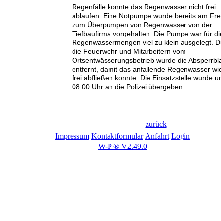
Regenfälle konnte das Regenwasser nicht frei
ablaufen. Eine Notpumpe wurde bereits am Fre
zum Überpumpen von Regenwasser von der
Tiefbaufirma vorgehalten. Die Pumpe war für di
Regenwassermengen viel zu klein ausgelegt. D
die Feuerwehr und Mitarbeitern vom
Ortsentwässerungsbetrieb wurde die Absperrbl
entfernt, damit das anfallende Regenwasser wi
frei abfließen konnte. Die Einsatzstelle wurde 
08:00 Uhr an die Polizei übergeben.
zurück
Impressum
Kontaktformular
Anfahrt
Login
W-P ® V2.49.0