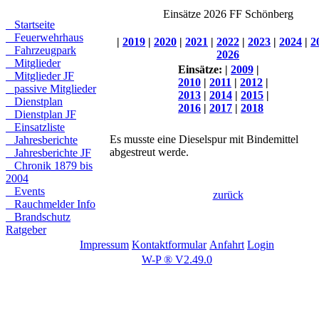
Einsätze 2026 FF Schönberg
Startseite
Feuerwehrhaus
|
2019
|
2020
|
2021
|
2022
|
2023
|
2024
|
2
Fahrzeugpark
2026
Mitglieder
Einsätze:
|
2009
|
Mitglieder JF
2010
|
2011
|
2012
|
passive Mitglieder
2013
|
2014
|
2015
|
Dienstplan
2016
|
2017
|
2018
Dienstplan JF
Einsatzliste
Es musste eine Dieselspur mit Bindemittel
Jahresberichte
abgestreut werde.
Jahresberichte JF
Chronik 1879 bis
2004
Events
zurück
Rauchmelder Info
Brandschutz
Ratgeber
Impressum
Kontaktformular
Anfahrt
Login
W-P ® V2.49.0