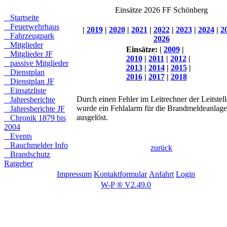
Einsätze 2026 FF Schönberg
Startseite
Feuerwehrhaus
|
2019
|
2020
|
2021
|
2022
|
2023
|
2024
|
2
Fahrzeugpark
2026
Mitglieder
Einsätze:
|
2009
|
Mitglieder JF
2010
|
2011
|
2012
|
passive Mitglieder
2013
|
2014
|
2015
|
Dienstplan
2016
|
2017
|
2018
Dienstplan JF
Einsatzliste
Durch einen Fehler im Leitrechner der Leitstell
Jahresberichte
wurde ein Fehlalarm für die Brandmeldeanlage
Jahresberichte JF
ausgelöst.
Chronik 1879 bis
2004
Events
Rauchmelder Info
zurück
Brandschutz
Ratgeber
Impressum
Kontaktformular
Anfahrt
Login
W-P ® V2.49.0