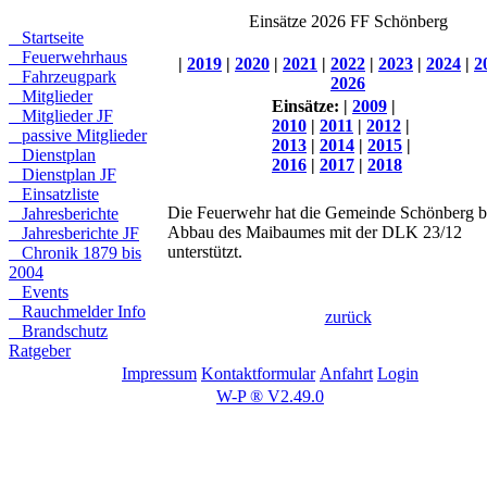
Einsätze 2026 FF Schönberg
Startseite
Feuerwehrhaus
|
2019
|
2020
|
2021
|
2022
|
2023
|
2024
|
2
Fahrzeugpark
2026
Mitglieder
Einsätze:
|
2009
|
Mitglieder JF
2010
|
2011
|
2012
|
passive Mitglieder
2013
|
2014
|
2015
|
Dienstplan
2016
|
2017
|
2018
Dienstplan JF
Einsatzliste
Die Feuerwehr hat die Gemeinde Schönberg 
Jahresberichte
Abbau des Maibaumes mit der DLK 23/12
Jahresberichte JF
unterstützt.
Chronik 1879 bis
2004
Events
Rauchmelder Info
zurück
Brandschutz
Ratgeber
Impressum
Kontaktformular
Anfahrt
Login
W-P ® V2.49.0