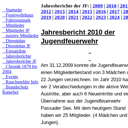
Jahresberichte der JF:
|
2009
|
2010
|
201
Startseite
2012
|
2013
|
2014
|
2015
|
2016
|
2017
|
2
Feuerwehrhaus
2019
|
2020
|
2021
|
2022
|
2023
|
2024
|
2
Fahrzeugpark
Mitglieder
Mitglieder JF
Jahresbericht 2010 der
passive Mitglieder
Jugendfeuerwehr
Dienstplan
Dienstplan JF
Einsatzliste
Jahresberichte
Jahresberichte JF
Am 31.12.2009 konnte die Jugendfeuerw
Chronik 1879 bis
2004
einen Mitgliederbestand von 3 Mädchen 
Events
22 Jungen verzeichnen. Im Jahr 2010 ha
Rauchmelder Info
wir 2 Verabschiedungen in die aktive We
Brandschutz
Ratgeber
Austritte, aber auch 6 Neueintritte und e
Übernahme aus der Jugendfeuerwehr
Passader See. Mit dem heutigem Stand
haben wir 25 Mitglieder. (4 Mädchen und
Jungen).