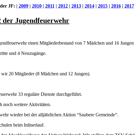
 der JF:
|
2009
|
2010
|
2011
|
2012
|
2013
|
2014
|
2015
|
2016
|
2017
2 der Jugendfeuerwehr
endfeuerwehr einen Mitgliederbestand von 7 Mädchen und 16 Jungen 
tritte und 4 Neuzugänge.
 wir 20 Mitglieder (8 Mädchen und 12 Jungen).
euerwehr 33 reguläre Dienste durchgeführt.
h noch weitere Aktivitäten.
wehr wieder bei der alljährlichen Aktion “Saubere Gemeinde“.
chulen beim Inlinerlauf.