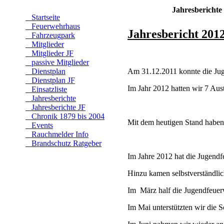
Jahresberichte
Startseite
Feuerwehrhaus
Jahresbericht 201
Fahrzeugpark
Mitglieder
Mitglieder JF
passive Mitglieder
Dienstplan
Am 31.12.2011 konnte die Jug
Dienstplan JF
Im Jahr 2012 hatten wir 7 Aus
Einsatzliste
Jahresberichte
Jahresberichte JF
Chronik 1879 bis 2004
Mit dem heutigen Stand haben
Events
Rauchmelder Info
Brandschutz Ratgeber
Im Jahre 2012 hat die Jugendf
Hinzu kamen selbstverständlic
Im
März half die Jugendfeuer
Im Mai unterstützten wir die S