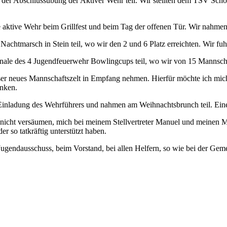
 der Abschlussübung der Aktiver Wehr teil. Wir stellten dem TSV Sch
e aktive Wehr beim Grillfest und beim Tag der offenen Tür. Wir nahmen
achtmarsch in Stein teil, wo wir den 2 und 6 Platz erreichten. Wir 
ale des 4 Jugendfeuerwehr Bowlingcups teil, wo wir von 15 Mannschaf
r neues Mannschaftszelt in Empfang nehmen. Hierfür möchte ich mich
anken.
inladung des Wehrführers und nahmen am Weihnachtsbrunch teil. Einen 
nicht versäumen, mich bei meinem Stellvertreter Manuel und meinen Mi
r so tatkräftig unterstützt haben.
ugendausschuss, beim Vorstand, bei allen Helfern, so wie bei der Geme